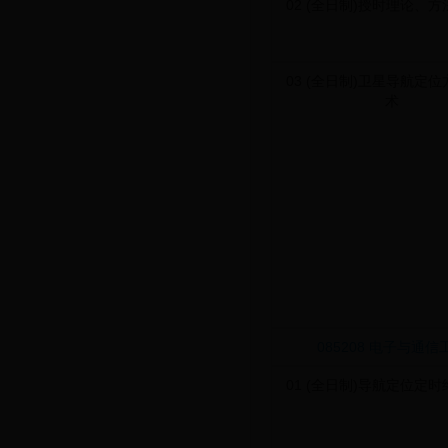
02 (全日制)授时理论、
03 (全日制)卫星导航定
术
085208 电子与通信
01 (全日制)导航定位定