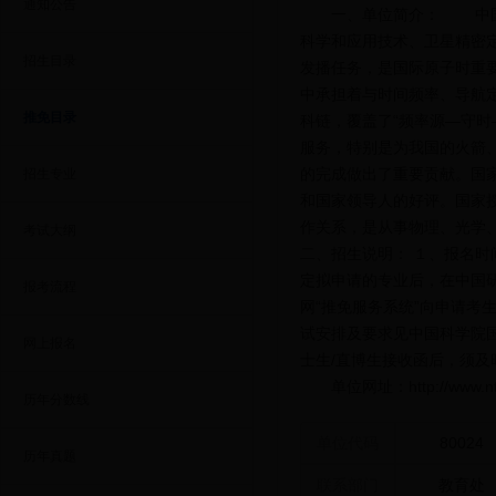
通知公告
一、单位简介： 中国
科学和应用技术、卫星精密
招生目录
发播任务，是国际原子时重
中承担着与时间频率、导航
推免目录
科链，覆盖了“频率源—守
服务，特别是为我国的火箭
的完成做出了重要贡献。国
招生专业
和国家领导人的好评。国家
作关系，是从事物理、光学
考试大纲
二、招生说明： １、报名
定拟申请的专业后，在中国研
报考流程
网“推免服务系统”向申请考
试安排及要求见中国科学院国
网上报名
士生/直博生接收函后，须及时在研
单位网址：http://www.nt
历年分数线
单位代码
80024
历年真题
联系部门
教育处