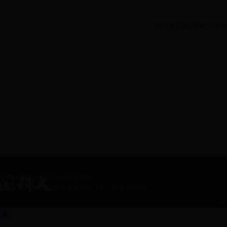
02 (全日制)授时方法
© www.affiliates365.com版权所有
地址：北京市石景山区玉泉路19号（甲） 邮编:100049
@