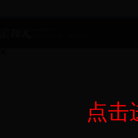
© www.affiliates365.com版权所有
地址：北京市石景山区玉泉路19号（甲） 邮编:100049
@
点击